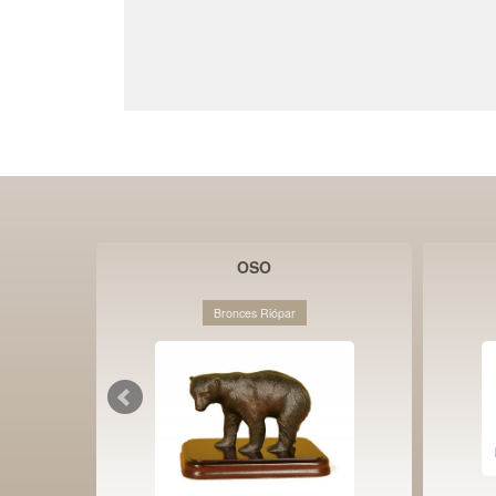
OSO
Bronces Riópar