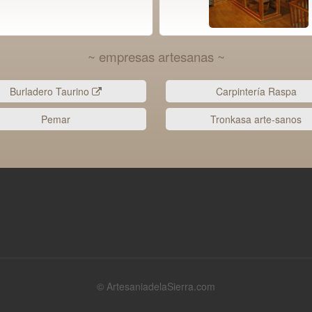
~ empresas artesanas ~
Burladero Taurino
Carpintería Raspa
Pemar
Tronkasa arte-sanos
© ArtesaniadelaSierra.com