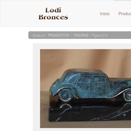
Inicio
Produ
PRODUCTOS
/
FIGURAS
/ Figura 374