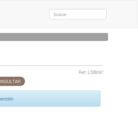
Ref: LDB097
NSULTAR
sección