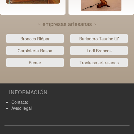
~ empresas artesanas ~
Bronces Riópar
Burladero Taurino
Carpintería Raspa
Lodi Bronces
Pemar
Tronkasa arte-sanos
INFORMACIÓN
Contacto
Aviso legal