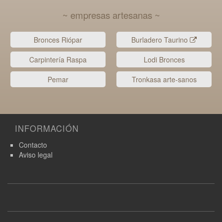
~ empresas artesanas ~
Bronces Riópar
Burladero Taurino
Carpintería Raspa
Lodi Bronces
Pemar
Tronkasa arte-sanos
INFORMACIÓN
Contacto
Aviso legal