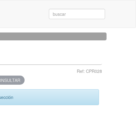
Ref: CPR028
NSULTAR
sección