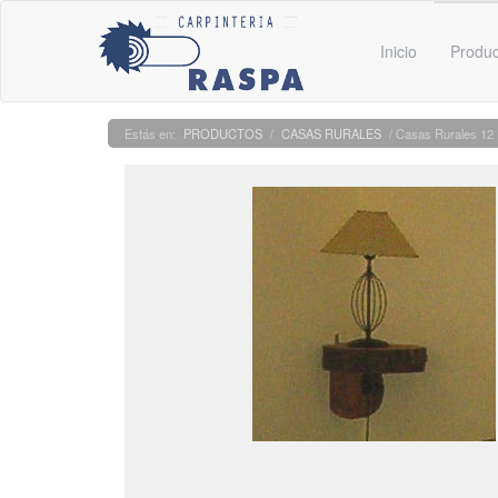
Inicio
Produ
PRODUCTOS
/
CASAS RURALES
/ Casas Rurales 12