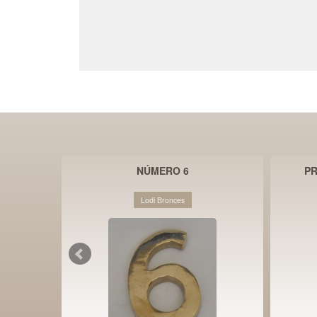
DA 1
NÚMERO 6
PR
Lodi Bronces