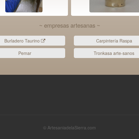
~ empresas artesanas ~
Burladero Taurino
Carpintería Raspa
Pemar
Tronkasa arte-sanos
© ArtesaniadelaSierra.com