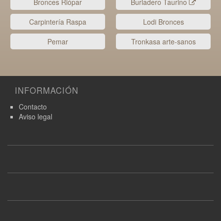
Bronces Riópar
Burladero Taurino
Carpintería Raspa
Lodi Bronces
Pemar
Tronkasa arte-sanos
INFORMACIÓN
Contacto
Aviso legal