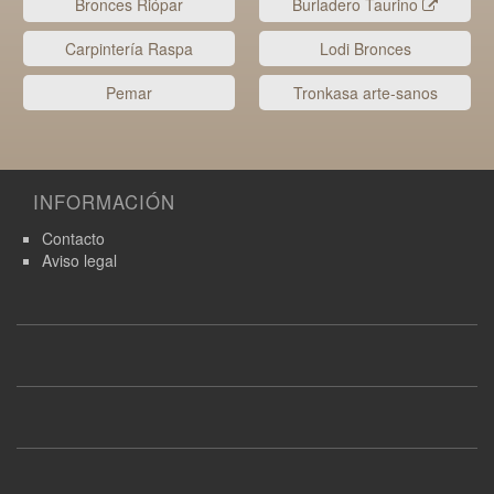
Bronces Riópar
Burladero Taurino
Carpintería Raspa
Lodi Bronces
Pemar
Tronkasa arte-sanos
INFORMACIÓN
Contacto
Aviso legal