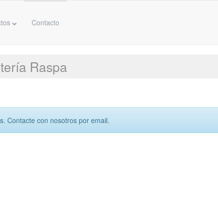
ctos
Contacto
ntería Raspa
ís. Contacte con nosotros por email.