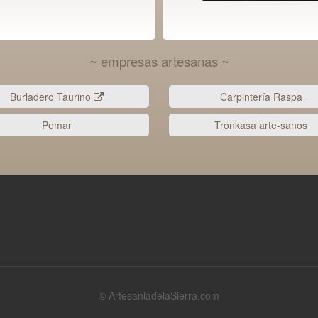
~ empresas artesanas ~
Burladero Taurino
Carpintería Raspa
Pemar
Tronkasa arte-sanos
© ArtesaniadelaSierra.com