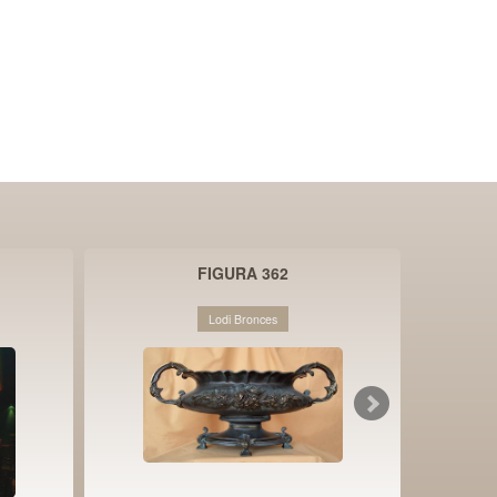
FIGURA 362
LÁMPA
Lodi Bronces