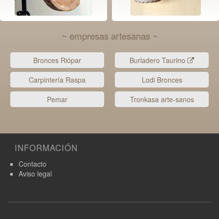
~ empresas artesanas ~
Bronces Riópar
Burladero Taurino
Carpintería Raspa
Lodi Bronces
Pemar
Tronkasa arte-sanos
INFORMACIÓN
Contacto
Aviso legal