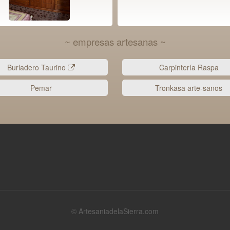
~ empresas artesanas ~
Burladero Taurino
Carpintería Raspa
Pemar
Tronkasa arte-sanos
© ArtesaniadelaSierra.com