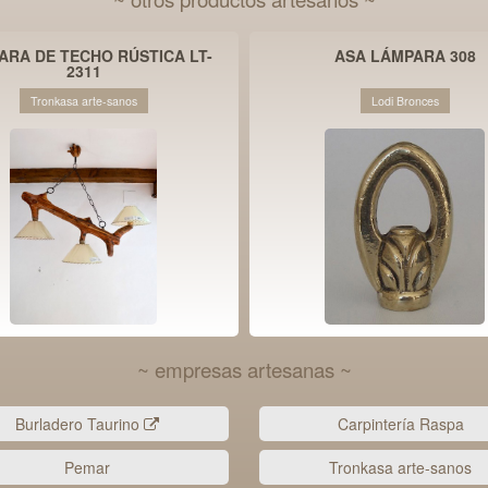
ARA DE TECHO RÚSTICA LT-
ASA LÁMPARA 308
2311
Tronkasa arte-sanos
Lodi Bronces
~ empresas artesanas ~
Burladero Taurino
Carpintería Raspa
Pemar
Tronkasa arte-sanos