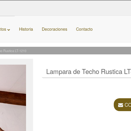
ctos
Historia
Decoraciones
Contacto
o Rustica LT-1210
Lampara de Techo Rustica LT
CO