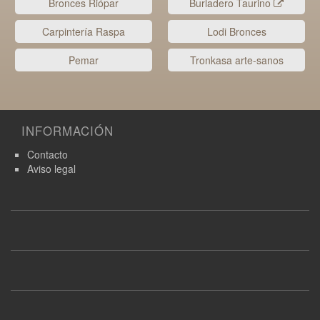
Bronces Riópar
Burladero Taurino
Carpintería Raspa
Lodi Bronces
Pemar
Tronkasa arte-sanos
INFORMACIÓN
Contacto
Aviso legal