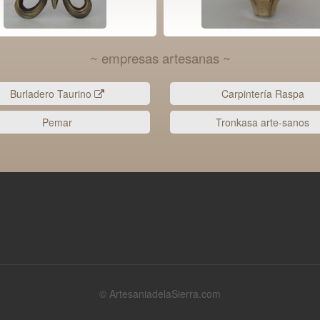
~ empresas artesanas ~
Burladero Taurino
Carpintería Raspa
Pemar
Tronkasa arte-sanos
© ArtesaniadelaSierra.com