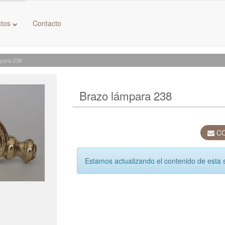
ctos
Contacto
mpara 238
Brazo lámpara 238
CO
Estamos actualizando el contenido de esta 