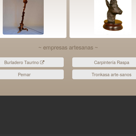
~ empresas artesanas ~
Burladero Taurino
Carpintería Raspa
Pemar
Tronkasa arte-sanos