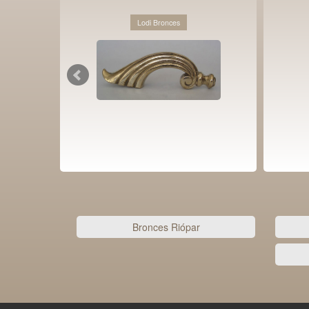
Lodi Bronces
Bronces Riópar