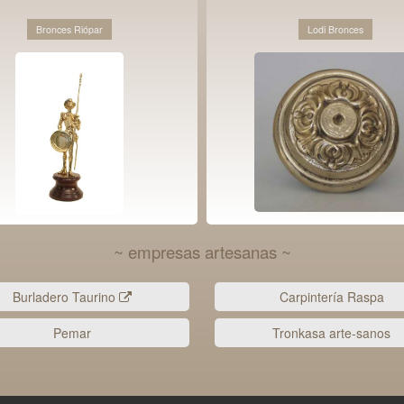
Bronces Riópar
Lodi Bronces
~ empresas artesanas ~
Burladero Taurino
Carpintería Raspa
Pemar
Tronkasa arte-sanos