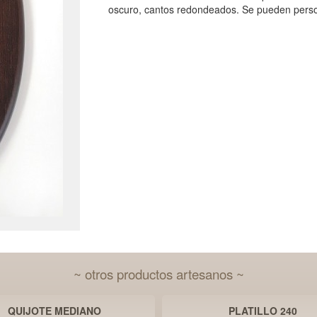
oscuro, cantos redondeados. Se pueden perso
~ otros productos artesanos ~
QUIJOTE MEDIANO
PLATILLO 240