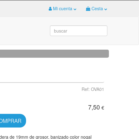
Mi cuenta
Cesta
Ref: OVA01
7,50
€
OMPRAR
era de 19mm de grosor, banizado color nogal