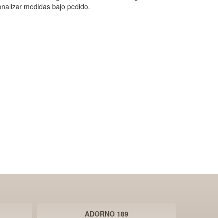
nalizar medidas bajo pedido.
ADORNO 189
PER