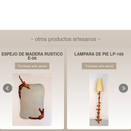
~ otros productos artesanos ~
ESPEJO DE MADERA RUSTICO
LAMPARA DE PIE LP-106
E-08
Tronkasa arte-sanos
Tronkasa arte-sanos