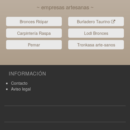
~ empresas artesanas ~
Bronces Riópar
Burladero Taurino
Carpintería Raspa
Lodi Bronces
Pemar
Tronkasa arte-sanos
INFORMACIÓN
Contacto
Aviso legal