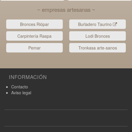
~ empresas artesanas ~
Bronces Riópar
Burladero Taurino
Carpintería Raspa
Lodi Bronces
Pemar
Tronkasa arte-sanos
INFORMACIÓN
Contacto
Aviso legal