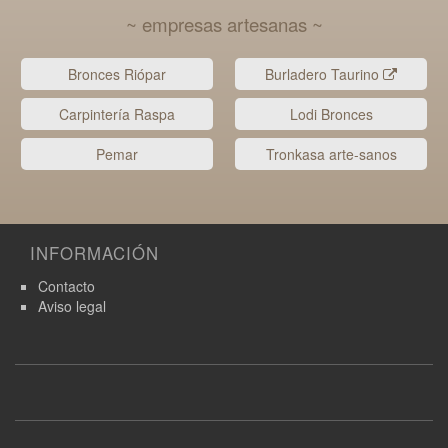
~ empresas artesanas ~
Bronces Riópar
Burladero Taurino
Carpintería Raspa
Lodi Bronces
Pemar
Tronkasa arte-sanos
INFORMACIÓN
Contacto
Aviso legal