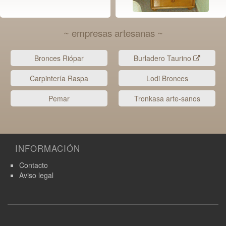
~ empresas artesanas ~
Bronces Riópar
Burladero Taurino
Carpintería Raspa
Lodi Bronces
Pemar
Tronkasa arte-sanos
INFORMACIÓN
Contacto
Aviso legal