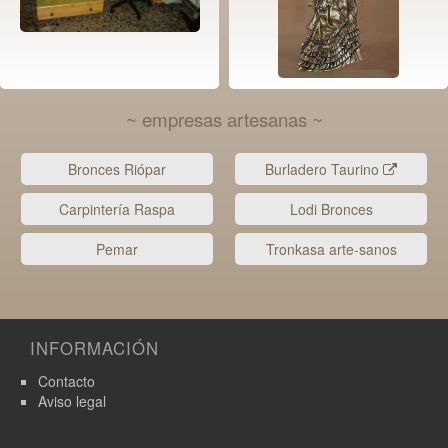
~ empresas artesanas ~
Bronces Riópar
Burladero Taurino
Carpintería Raspa
Lodi Bronces
Pemar
Tronkasa arte-sanos
INFORMACIÓN
Contacto
Aviso legal