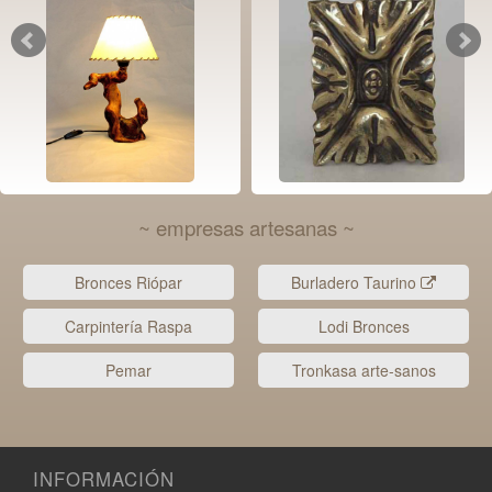
~ empresas artesanas ~
Bronces Riópar
Burladero Taurino
Carpintería Raspa
Lodi Bronces
Pemar
Tronkasa arte-sanos
INFORMACIÓN