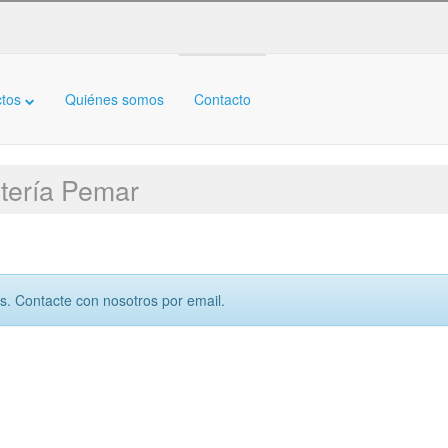
ctos
Quiénes somos
Contacto
ntería Pemar
ís. Contacte con nosotros por email.