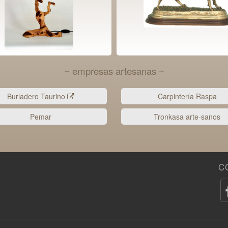
~ empresas artesanas ~
Burladero Taurino
Carpintería Raspa
Pemar
Tronkasa arte-sanos
C