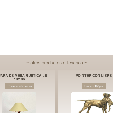
~ otros productos artesanos ~
ARA DE MESA RÚSTICA LS-
POINTER CON LIBRE
18/106
Tronkasa arte-sanos
Bronces Riópar