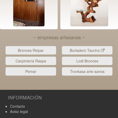
~ empresas artesanas ~
Bronces Riópar
Burladero Taurino
Carpintería Raspa
Lodi Bronces
Pemar
Tronkasa arte-sanos
INFORMACIÓN
Contacto
Aviso legal