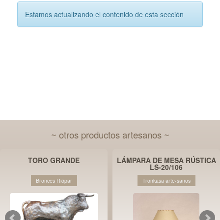
Estamos actualizando el contenido de esta sección
~ otros productos artesanos ~
TORO GRANDE
LÁMPARA DE MESA RÚSTICA
LS-20/106
Bronces Riópar
Tronkasa arte-sanos