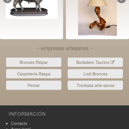
~ empresas artesanas ~
Bronces Riópar
Burladero Taurino
Carpintería Raspa
Lodi Bronces
Pemar
Tronkasa arte-sanos
INFORMACIÓN
Contacto