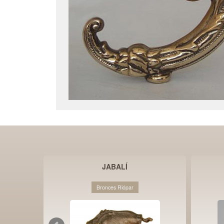
JABALÍ
Bronces Riópar