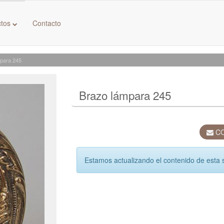
ctos
Contacto
mpara 245
Brazo lámpara 245
CO
Estamos actualizando el contenido de esta 