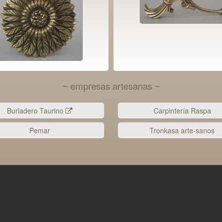
~ empresas artesanas ~
Burladero Taurino
Carpintería Raspa
Pemar
Tronkasa arte-sanos