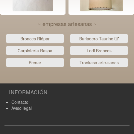
~ empresas artesanas ~
Bronces Riópar
Burladero Taurino
Carpintería Raspa
Lodi Bronces
Pemar
Tronkasa arte-sanos
INFORMACIÓN
Contacto
Aviso legal