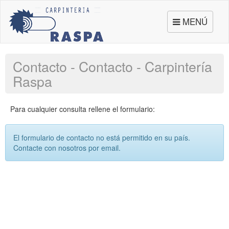
Toggle
MENÚ
navigation
Contacto - Contacto - Carpintería
Raspa
Para cualquier consulta rellene el formulario:
El formulario de contacto no está permitido en su país.
Contacte con nosotros por email.