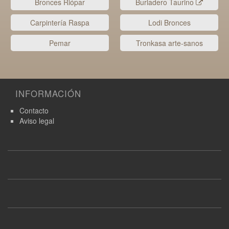
Bronces Riópar
Burladero Taurino
Carpintería Raspa
Lodi Bronces
Pemar
Tronkasa arte-sanos
INFORMACIÓN
Contacto
Aviso legal