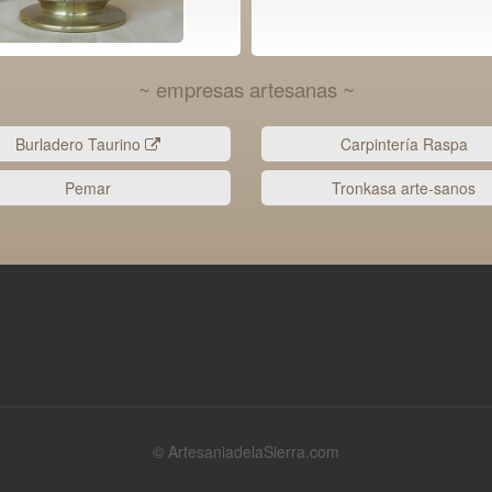
~ empresas artesanas ~
Burladero Taurino
Carpintería Raspa
Pemar
Tronkasa arte-sanos
© ArtesaniadelaSierra.com