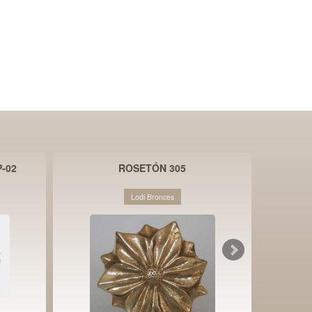
-02
ROSETÓN 305
PER
Lodi Bronces