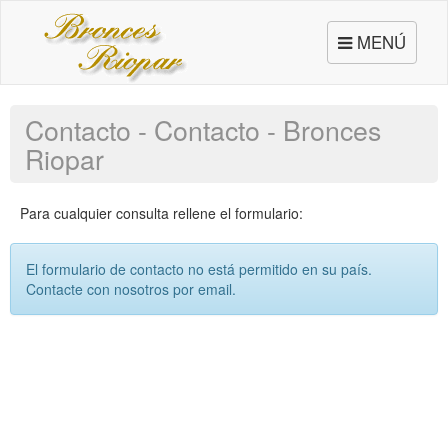
Toggle
MENÚ
navigation
Contacto - Contacto - Bronces
Riopar
Para cualquier consulta rellene el formulario:
El formulario de contacto no está permitido en su país.
Contacte con nosotros por email.