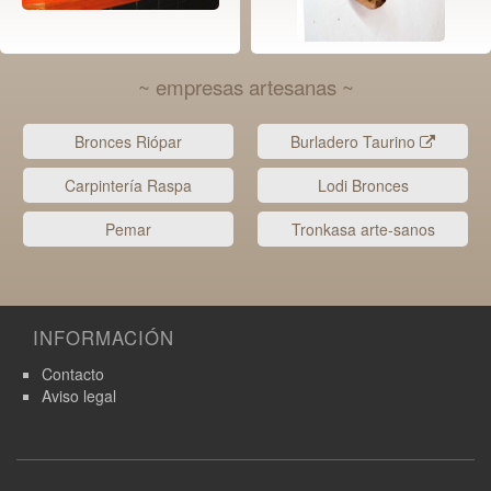
~ empresas artesanas ~
Bronces Riópar
Burladero Taurino
Carpintería Raspa
Lodi Bronces
Pemar
Tronkasa arte-sanos
INFORMACIÓN
Contacto
Aviso legal