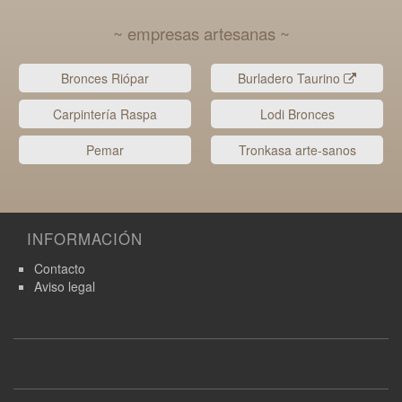
~ empresas artesanas ~
Bronces Riópar
Burladero Taurino
Carpintería Raspa
Lodi Bronces
Pemar
Tronkasa arte-sanos
INFORMACIÓN
Contacto
Aviso legal