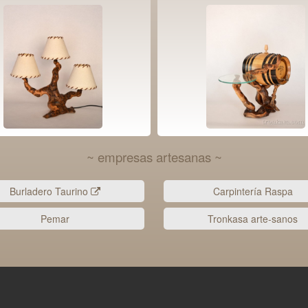
~ empresas artesanas ~
Burladero Taurino
Carpintería Raspa
Pemar
Tronkasa arte-sanos