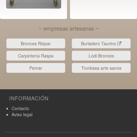
~ empresas artesanas ~
Bronces Riópar
Burladero Taurino
Carpintería Raspa
Lodi Bronces
Pemar
Tronkasa arte-sanos
INFORMACIÓN
Contacto
Aviso legal