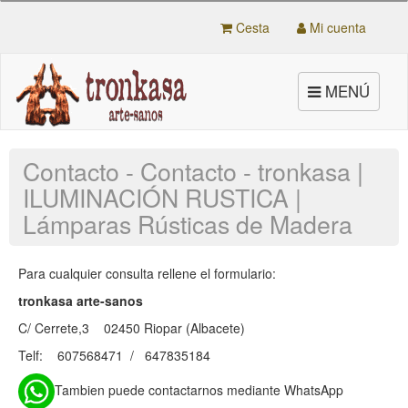
Cesta
Mi cuenta
Toggle
MENÚ
navigation
Contacto - Contacto - tronkasa |
ILUMINACIÓN RUSTICA |
Lámparas Rústicas de Madera
Para cualquier consulta rellene el formulario:
tronkasa arte-sanos
C/ Cerrete,3 02450 Riopar (Albacete)
Telf: 607568471 / 647835184
Tambien puede contactarnos mediante WhatsApp