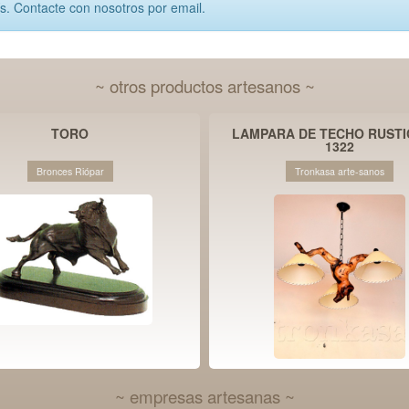
ís. Contacte con nosotros por email.
~ otros productos artesanos ~
TORO
LAMPARA DE TECHO RUSTIC
1322
Bronces Riópar
Tronkasa arte-sanos
~ empresas artesanas ~