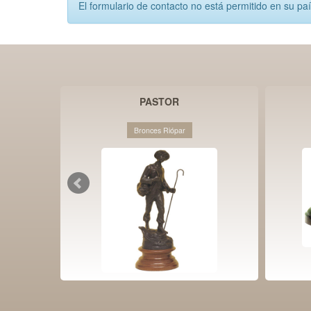
El formulario de contacto no está permitido en su pa
PASTOR
Bronces Riópar