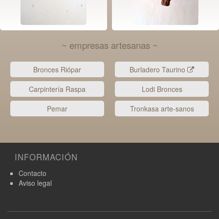
~ empresas artesanas ~
Bronces Riópar
Burladero Taurino
Carpintería Raspa
Lodi Bronces
Pemar
Tronkasa arte-sanos
INFORMACIÓN
Contacto
Aviso legal