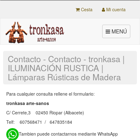
Cesta
Mi cuenta
Toggle
MENÚ
navigation
Contacto - Contacto - tronkasa |
ILUMINACIÓN RUSTICA |
Lámparas Rústicas de Madera
Para cualquier consulta rellene el formulario:
tronkasa arte-sanos
C/ Cerrete,3 02450 Riopar (Albacete)
Telf: 607568471 / 647835184
Tambien puede contactarnos mediante WhatsApp