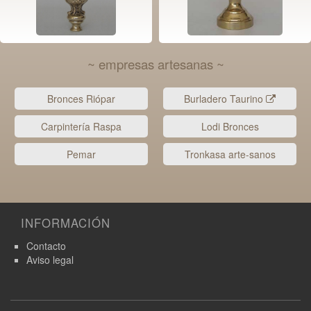
~ empresas artesanas ~
Bronces Riópar
Burladero Taurino
Carpintería Raspa
Lodi Bronces
Pemar
Tronkasa arte-sanos
INFORMACIÓN
Contacto
Aviso legal