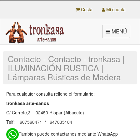
Cesta
Mi cuenta
Toggle
MENÚ
navigation
Contacto - Contacto - tronkasa |
ILUMINACIÓN RUSTICA |
Lámparas Rústicas de Madera
Para cualquier consulta rellene el formulario:
tronkasa arte-sanos
C/ Cerrete,3 02450 Riopar (Albacete)
Telf: 607568471 / 647835184
Tambien puede contactarnos mediante WhatsApp