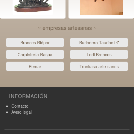
~ empresas artesanas ~
Bronces Riópar
Burladero Taurino
Carpintería Raspa
Lodi Bronces
Pemar
Tronkasa arte-sanos
INFORMACIÓN
Contacto
Aviso legal