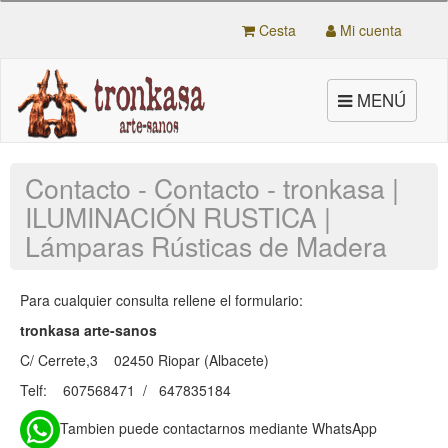
Cesta
Mi cuenta
Toggle
MENÚ
navigation
Contacto - Contacto - tronkasa |
ILUMINACIÓN RUSTICA |
Lámparas Rústicas de Madera
Para cualquier consulta rellene el formulario:
tronkasa arte-sanos
C/ Cerrete,3 02450 Riopar (Albacete)
Telf: 607568471 / 647835184
Tambien puede contactarnos mediante WhatsApp