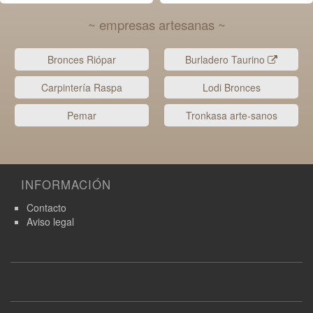
~ empresas artesanas ~
Bronces Riópar
Burladero Taurino
Carpintería Raspa
Lodi Bronces
Pemar
Tronkasa arte-sanos
INFORMACIÓN
Contacto
Aviso legal