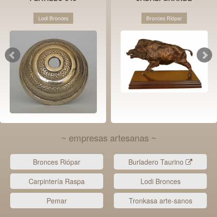
Lodi Bronces
Bronces Riópar
~ empresas artesanas ~
Bronces Riópar
Burladero Taurino
Carpintería Raspa
Lodi Bronces
Pemar
Tronkasa arte-sanos