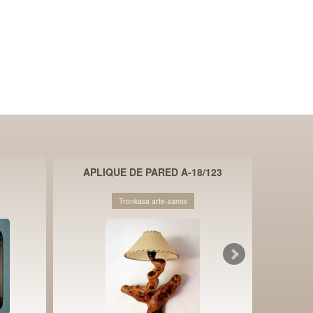
APLIQUE DE PARED A-18/123
Tronkasa arte-sanos