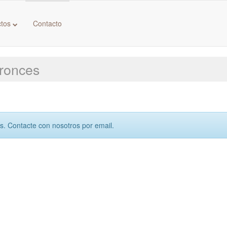
ctos
Contacto
Bronces
ís. Contacte con nosotros por email.