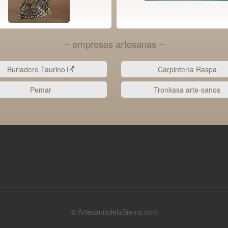
~ empresas artesanas ~
Burladero Taurino
Carpintería Raspa
Pemar
Tronkasa arte-sanos
© ArtesaniadelaSierra.com