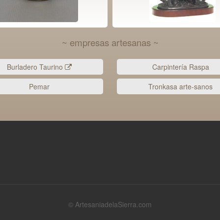
~ empresas artesanas ~
Burladero Taurino
Carpintería Raspa
Pemar
Tronkasa arte-sanos
© ArtesaniadelaSierra.com