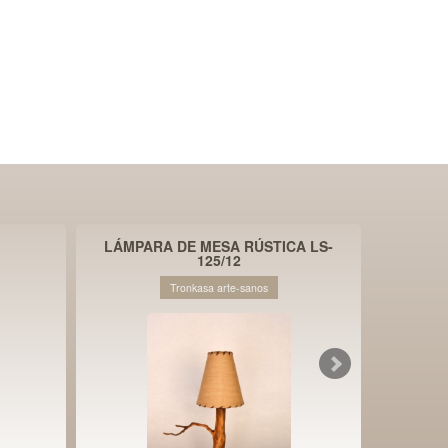
LÁMPARA DE MESA RÚSTICA LS-
125/12
Tronkasa arte-sanos