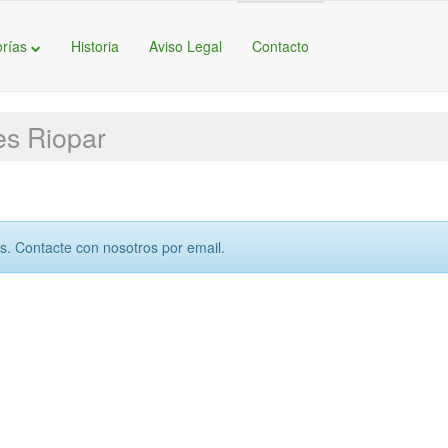
orías
Historia
Aviso Legal
Contacto
es Riopar
ís. Contacte con nosotros por email.